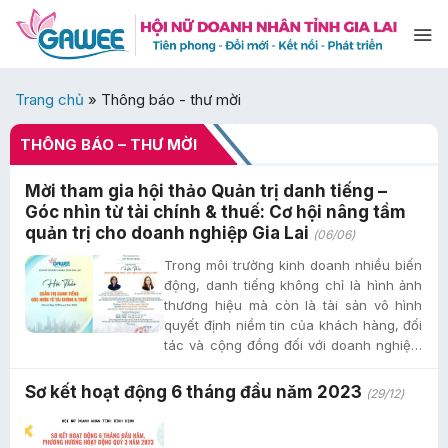
Bỏ
qua
nội
dung
Trang chủ
»
Thông báo - thư mời
THÔNG BÁO – THƯ MỜI
Mời tham gia hội thảo Quản trị danh tiếng –
Góc nhìn từ tài chính & thuế: Cơ hội nâng tầm
quản trị cho doanh nghiệp Gia Lai
(06/06)
Trong môi trường kinh doanh nhiều biến
động, danh tiếng không chỉ là hình ảnh
thương hiệu mà còn là tài sản vô hình
quyết định niềm tin của khách hàng, đối
tác và cộng đồng đối với doanh nghiệp.
Tọa đàm “Lãnh đạo thấu...
Sơ kết hoạt động 6 tháng đầu năm 2023
(29/12)