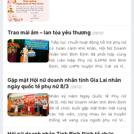
Trao mái ấm – lan tỏa yêu thương
(29/12)
Tiếp tục chuỗi hoạt động hỗ trợ phụ nữ
có hoàn cảnh khó khăn, Hội Nữ Doanh
nhân tỉnh Bình Định đã phối hợp cùng
Hội Liên hiệp Phụ nữ (LHPN) tỉnh Bình
Định, Hội LHPN huyện Phù Cát và Hội
LHPN huyện Hoài Ân...
Gặp mặt Hội nữ doanh nhân tỉnh Gia Lai nhân
ngày quốc tế phụ nữ 8/3
(29/12)
Nhân kỷ niệm Ngày Quốc tế Phụ nữ
(8/3), Hội Nữ Doanh nhân tỉnh Bình Định
đã tổ chức buổi gặp mặt thân mật cùng
các hội viên, cùng nhau ôn lại truyền
thống vẻ vang của người phụ nữ Việt
Nam qua các thời...