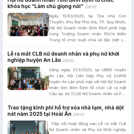
Hội nữ doanh nhân Tỉnh Bình Định tổ chức
khóa học “Làm chủ giọng nói”
(29/12)
Ngày 15/03/2025, tại Tòa nhà Con
Thuyền, Khu Đại Phú Gia, TP. Quy Nhơn,
Hội Nữ Doanh nhân Bình Định phối hợp
cùng Trường Doanh nhân PDCA Miền
Trung tổ chức buổi chia sẻ đặc biệt với
chủ đề “Làm chủ giọng nói”. Chương
trình...
Lễ ra mắt CLB nữ doanh nhân và phụ nữ khởi
nghiệp huyện An Lão
(29/12)
Sáng ngày 21/3/2025, tại UBND huyện
An Lão, Hội Liên hiệp Phụ nữ (LHPN)
huyện An Lão phối hợp với Hội Nữ Doanh
nhân tỉnh Bình Định tổ chức Lễ ra mắt
Câu lạc bộ (CLB) Nữ Doanh nhân và Phụ
nữ Khởi nghiệp huyện...
Trao tặng kinh phí hỗ trợ xóa nhà tạm, nhà dột
nát năm 2025 tại Hoài Ân
(29/12)
Tiếp nối hoạt động sau Lễ ra mắt CLB
Nữ Doanh nhân và Phụ nữ Khởi nghiệp