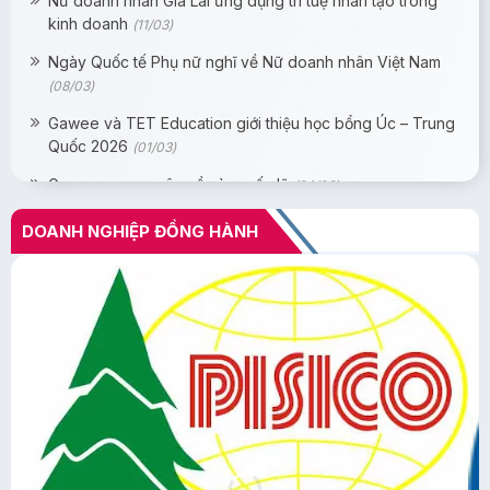
Nữ doanh nhân Gia Lai ứng dụng trí tuệ nhân tạo trong
kinh doanh
(11/03)
Ngày Quốc tế Phụ nữ nghĩ về Nữ doanh nhân Việt Nam
(08/03)
Gawee và TET Education giới thiệu học bổng Úc – Trung
Quốc 2026
(01/03)
Gawee mang xuân về vùng rốn lũ
(24/02)
Pisico hành trình 40 năm phát triển bền vững
(14/02)
DOANH NGHIỆP ĐỒNG HÀNH
Xuân yêu thương đến với học sinh Trường Tiểu học Đăk
Tơ Ver
(24/01)