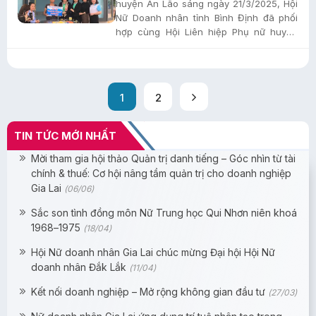
huyện An Lão sáng ngày 21/3/2025, Hội
Nữ Doanh nhân tỉnh Bình Định đã phối
hợp cùng Hội Liên hiệp Phụ nữ huyện
Hoài Ân đến thăm và...
1
2
TIN TỨC MỚI NHẤT
Mời tham gia hội thảo Quản trị danh tiếng – Góc nhìn từ tài
chính & thuế: Cơ hội nâng tầm quản trị cho doanh nghiệp
Gia Lai
(06/06)
Sắc son tình đồng môn Nữ Trung học Qui Nhơn niên khoá
1968–1975
(18/04)
Hội Nữ doanh nhân Gia Lai chúc mừng Đại hội Hội Nữ
doanh nhân Đắk Lắk
(11/04)
Kết nối doanh nghiệp – Mở rộng không gian đầu tư
(27/03)