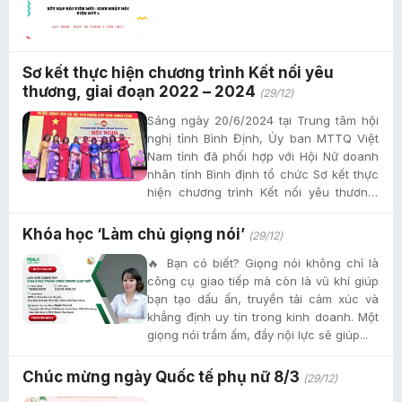
Sơ kết thực hiện chương trình Kết nối yêu
thương, giai đoạn 2022 – 2024
(29/12)
Sáng ngày 20/6/2024 tại Trung tâm hội
nghị tỉnh Bình Định, Ủy ban MTTQ Việt
Nam tỉnh đã phối hợp với Hội Nữ doanh
nhân tỉnh Bình định tổ chức Sơ kết thực
hiện chương trình Kết nối yêu thương,
giai đoạn 2022 – 2024....
Khóa học ‘Làm chủ giọng nói’
(29/12)
🔥 Bạn có biết? Giọng nói không chỉ là
công cụ giao tiếp mà còn là vũ khí giúp
bạn tạo dấu ấn, truyền tải cảm xúc và
khẳng định uy tín trong kinh doanh. Một
giọng nói trầm ấm, đầy nội lực sẽ giúp...
Chúc mừng ngày Quốc tế phụ nữ 8/3
(29/12)