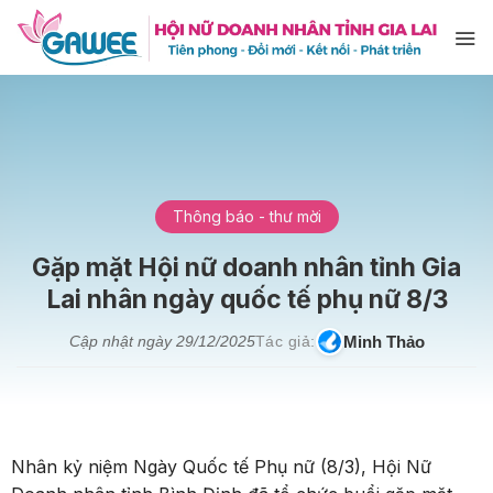
Bỏ
qua
nội
dung
Thông báo - thư mời
Gặp mặt Hội nữ doanh nhân tỉnh Gia
Lai nhân ngày quốc tế phụ nữ 8/3
Minh Thảo
Cập nhật ngày
29/12/2025
Tác giả:
Nhân kỷ niệm Ngày Quốc tế Phụ nữ (8/3), Hội Nữ