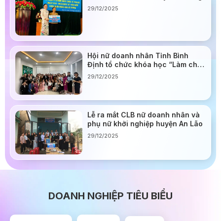
29/12/2025
Hội nữ doanh nhân Tỉnh Bình
Định tổ chức khóa học “Làm chủ
giọng nói”
29/12/2025
Lễ ra mắt CLB nữ doanh nhân và
phụ nữ khởi nghiệp huyện An Lão
29/12/2025
DOANH NGHIỆP TIÊU BIỂU