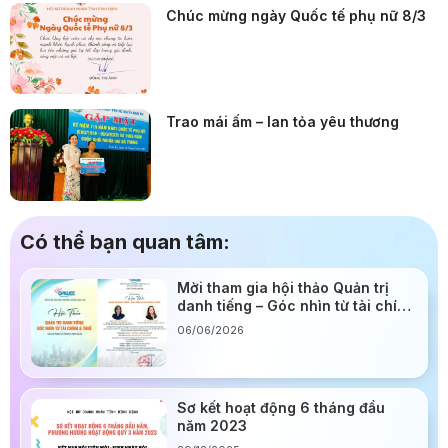
Chúc mừng ngày Quốc tế phụ nữ 8/3
Trao mái ấm – lan tỏa yêu thương
Có thể bạn quan tâm:
Mời tham gia hội thảo Quản trị
danh tiếng – Góc nhìn từ tài chính
& thuế: Cơ hội nâng tầm quản trị
06/06/2026
cho doanh nghiệp Gia Lai
Sơ kết hoạt động 6 tháng đầu
năm 2023