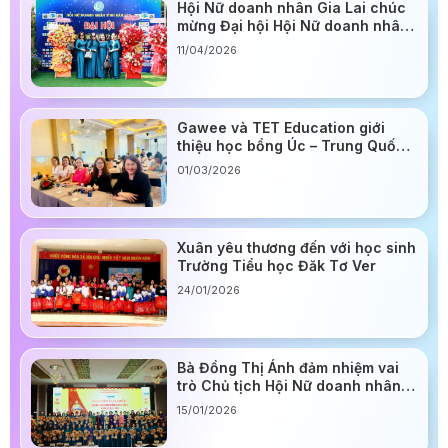
Hội Nữ doanh nhân Gia Lai chúc
mừng Đại hội Hội Nữ doanh nhân
Đắk Lắk
11/04/2026
Gawee và TET Education giới
thiệu học bổng Úc – Trung Quốc
2026
01/03/2026
Xuân yêu thương đến với học sinh
Trường Tiểu học Đăk Tơ Ver
24/01/2026
Bà Đồng Thị Ánh đảm nhiệm vai
trò Chủ tịch Hội Nữ doanh nhân
tỉnh Gia Lai
15/01/2026