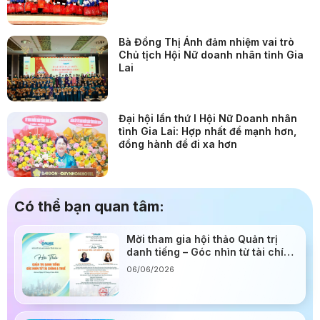
Bà Đồng Thị Ánh đảm nhiệm vai trò
Chủ tịch Hội Nữ doanh nhân tỉnh Gia
Lai
Đại hội lần thứ I Hội Nữ Doanh nhân
tỉnh Gia Lai: Hợp nhất để mạnh hơn,
đồng hành để đi xa hơn
Có thể bạn quan tâm:
Mời tham gia hội thảo Quản trị
danh tiếng – Góc nhìn từ tài chính
& thuế: Cơ hội nâng tầm quản trị
06/06/2026
cho doanh nghiệp Gia Lai