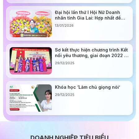
Đại hội lần thứ I Hội Nữ Doanh
nhân tỉnh Gia Lai: Hợp nhất để
mạnh hơn, đồng hành để đi xa
13/01/2026
hơn
Sơ kết thực hiện chương trình Kết
nối yêu thương, giai đoạn 2022 –
2024
29/12/2025
Khóa học ‘Làm chủ giọng nói’
29/12/2025
DOANH NGHIỆP TIÊU BIỂU