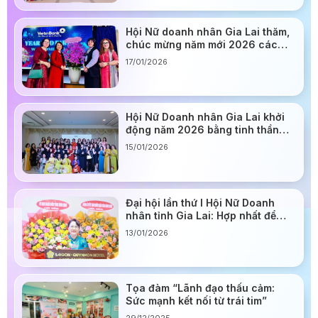
Hội Nữ doanh nhân Gia Lai thăm,
chúc mừng năm mới 2026 các
ngân hàng hội viên
17/01/2026
Hội Nữ Doanh nhân Gia Lai khởi
động năm 2026 bằng tinh thần
đoàn kết và đổi mới
15/01/2026
Đại hội lần thứ I Hội Nữ Doanh
nhân tỉnh Gia Lai: Hợp nhất để
mạnh hơn, đồng hành để đi xa
13/01/2026
hơn
Tọa đàm “Lãnh đạo thấu cảm:
Sức mạnh kết nối từ trái tim”
29/12/2025