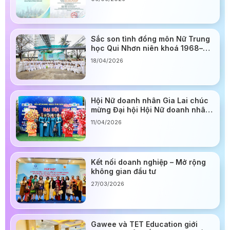
cho doanh nghiệp Gia Lai
Sắc son tình đồng môn Nữ Trung
học Qui Nhơn niên khoá 1968–
1975
18/04/2026
Hội Nữ doanh nhân Gia Lai chúc
mừng Đại hội Hội Nữ doanh nhân
Đắk Lắk
11/04/2026
Kết nối doanh nghiệp – Mở rộng
không gian đầu tư
27/03/2026
Gawee và TET Education giới