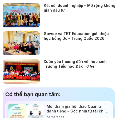
Kết nối doanh nghiệp – Mở rộng không
gian đầu tư
Gawee và TET Education giới thiệu
học bổng Úc – Trung Quốc 2026
Xuân yêu thương đến với học sinh
Trường Tiểu học Đăk Tơ Ver
Có thể bạn quan tâm:
Mời tham gia hội thảo Quản trị
danh tiếng – Góc nhìn từ tài chính
& thuế: Cơ hội nâng tầm quản trị
06/06/2026