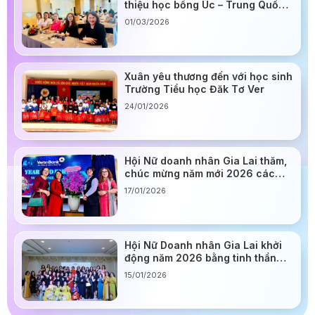
thiệu học bổng Úc – Trung Quốc
2026
01/03/2026
Xuân yêu thương đến với học sinh
Trường Tiểu học Đăk Tơ Ver
24/01/2026
Hội Nữ doanh nhân Gia Lai thăm,
chúc mừng năm mới 2026 các
ngân hàng hội viên
17/01/2026
Hội Nữ Doanh nhân Gia Lai khởi
động năm 2026 bằng tinh thần
đoàn kết và đổi mới
15/01/2026