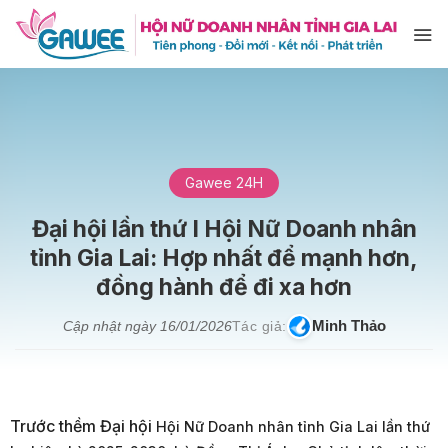
Bỏ
qua
nội
dung
Gawee 24H
Đại hội lần thứ I Hội Nữ Doanh nhân
tỉnh Gia Lai: Hợp nhất để mạnh hơn,
đồng hành để đi xa hơn
Minh Thảo
Cập nhật ngày
16/01/2026
Tác giả:
Trước thềm Đại hội
Hội Nữ Doanh nhân tỉnh Gia Lai
lần thứ