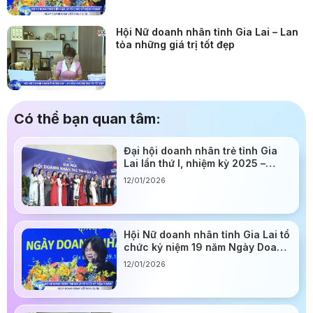
Hội Nữ doanh nhân tỉnh Gia Lai – Lan
tỏa những giá trị tốt đẹp
Có thể bạn quan tâm:
Đại hội doanh nhân trẻ tỉnh Gia
Lai lần thứ I, nhiệm kỳ 2025 –
2030
12/01/2026
Hội Nữ doanh nhân tỉnh Gia Lai tổ
chức kỷ niệm 19 năm Ngày Doanh
nhân Việt Nam (13/10)
12/01/2026